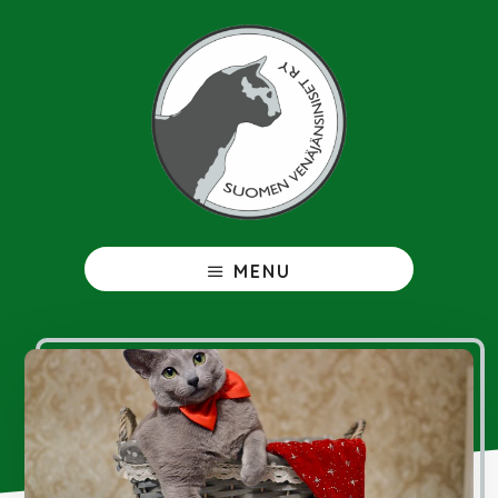
Hyppää
pääsisältöön
Venäjänsininen
MENU