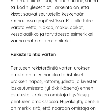
Astumispaikaksi käy erillinen huone, sauna
tai kodin yleiset tilat. Tärkeintä on, että
kissat saavat seurustella keskenään
rauhaisassa ympäristössä. Kissoille tulee
varata vettä, ruokaa, makuupaikat,
vessalaatikko ja tarvittaessa esimerkiksi
vanha matto astumispaikaksi.
Rekisteröintiä varten
Pentueen rekisteröintiä varten uroksen
omistajan tulee hankkia todistukset
uroksen napatyrättömyydestä ja kivesten
laskeutumisesta (yli 6kk ikäisenä) ennen
astutusta. Uroksen omistaja hyväksyy
pentueen omakissassa. Hyväksytty pentue
on merkki siitä, että naaraan omistaja on