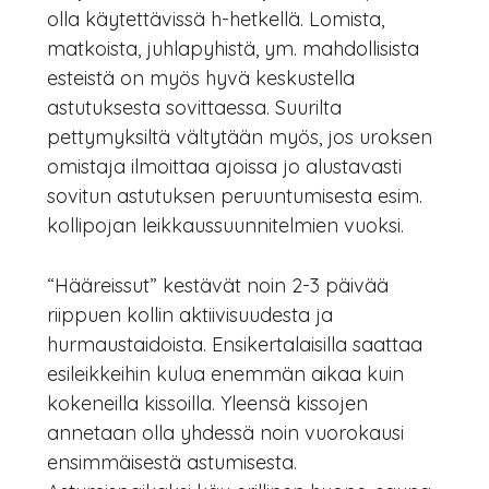
olla käytettävissä h-hetkellä. Lomista,
matkoista, juhlapyhistä, ym. mahdollisista
esteistä on myös hyvä keskustella
astutuksesta sovittaessa. Suurilta
pettymyksiltä vältytään myös, jos uroksen
omistaja ilmoittaa ajoissa jo alustavasti
sovitun astutuksen peruuntumisesta esim.
kollipojan leikkaussuunnitelmien vuoksi.
“Hääreissut” kestävät noin 2-3 päivää
riippuen kollin aktiivisuudesta ja
hurmaustaidoista. Ensikertalaisilla saattaa
esileikkeihin kulua enemmän aikaa kuin
kokeneilla kissoilla. Yleensä kissojen
annetaan olla yhdessä noin vuorokausi
ensimmäisestä astumisesta.