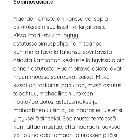
Sopimusasioita
Naaraan omistajan kanssa voi sopia
astutuksesta suullisesti tai kirjallisesti.
Kissaliitto.fi -sivuilta löytyy
astutussopimuspohja. Toimitaanpa
kummalla tavalla tahansa, sovittavista
asioista kannattaa keskustella hyvissä ajoin
ennen astutusta. Huomioitavia asioita ovat
muun muassa seuraavat seikat: Mitkä
kissat on tarkoitus pariuttaa, missä astutus
tapahtuu, mahdollinen uroksen
nouto/palautus, astutusmaksu ja
mahdollinen uusinta, jos naaras ei tule ensi
yrityksellä tiineeksi. Sopimusta tehtäessä
kannattaa muistaa, että naaraan juoksua
voi joutua odottamaan ja uroksen pitäisi