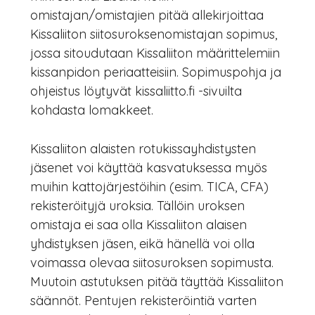
omistajan/omistajien pitää allekirjoittaa
Kissaliiton siitosuroksenomistajan sopimus,
jossa sitoudutaan Kissaliiton määrittelemiin
kissanpidon periaatteisiin. Sopimuspohja ja
ohjeistus löytyvät kissaliitto.fi -sivuilta
kohdasta lomakkeet.
Kissaliiton alaisten rotukissayhdistysten
jäsenet voi käyttää kasvatuksessa myös
muihin kattojärjestöihin (esim. TICA, CFA)
rekisteröityjä uroksia. Tällöin uroksen
omistaja ei saa olla Kissaliiton alaisen
yhdistyksen jäsen, eikä hänellä voi olla
voimassa olevaa siitosuroksen sopimusta.
Muutoin astutuksen pitää täyttää Kissaliiton
säännöt. Pentujen rekisteröintiä varten