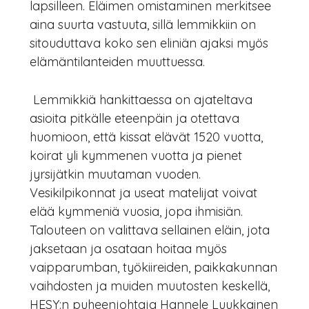
lapsilleen. Eläimen omistaminen merkitsee
aina suurta vastuuta, sillä lemmikkiin on
sitouduttava koko sen eliniän ajaksi myös
elämäntilanteiden muuttuessa.
 Lemmikkiä hankittaessa on ajateltava
asioita pitkälle eteenpäin ja otettava
huomioon, että kissat elävät 1520 vuotta,
koirat yli kymmenen vuotta ja pienet
jyrsijätkin muutaman vuoden.
Vesikilpikonnat ja useat matelijat voivat
elää kymmeniä vuosia, jopa ihmisiän.
Talouteen on valittava sellainen eläin, jota
jaksetaan ja osataan hoitaa myös
vaipparumban, työkiireiden, paikkakunnan
vaihdosten ja muiden muutosten keskellä,
HESY:n puheenjohtaja Hannele Luukkainen