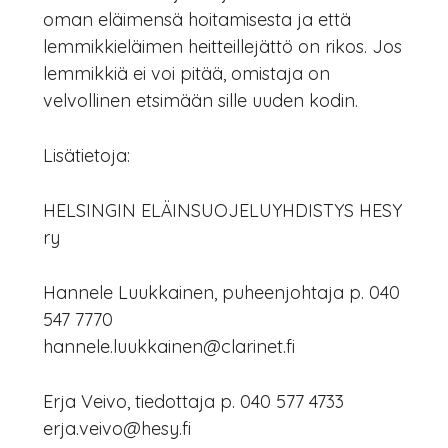
oman eläimensä hoitamisesta ja että
lemmikkieläimen heitteillejättö on rikos. Jos
lemmikkiä ei voi pitää, omistaja on
velvollinen etsimään sille uuden kodin.
Lisätietoja:
HELSINGIN ELÄINSUOJELUYHDISTYS HESY
ry
Hannele Luukkainen, puheenjohtaja p. 040
547 7770
hannele.luukkainen@clarinet.fi
Erja Veivo, tiedottaja p. 040 577 4733
erja.veivo@hesy.fi