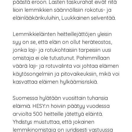
päästä eroon. Lasten taskurahat eivät riitä
liioin lemmikkien säännöllisiin rokotus- ja
eläinlääkärikuluihin, Luukkainen selventää.
Lemmikkieläinten heitteillejättöjen yleisin
syy on se, että eläin on ollut heräteostos,
jonka laji- ja rotukohtaisiin tarpeisiin uusi
omistaja ei ole tutustunut. Pahimmillaan
väärä laji- ja rotuvalinta voi johtaa eläimen
käytösongelmiin ja pitovaikeuksiin, mikä voi
kasvattaa eläimen hylkäämisriskiä.
Suomessa hylätään vuosittain tuhansia
eläimiä. HESY:n hoiviin päätyy vuodessa
arviolta 500 heitteille jätettyä eläintä.
Yhdistys muistuttaa, että jokainen
lemmikinomistaja on juridisesti vastuussa