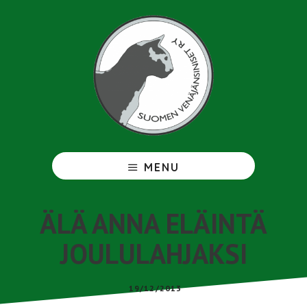
Hyppää
pääsisältöön
Venäjänsininen
MENU
ÄLÄ ANNA ELÄINTÄ
JOULULAHJAKSI
19/12/2013