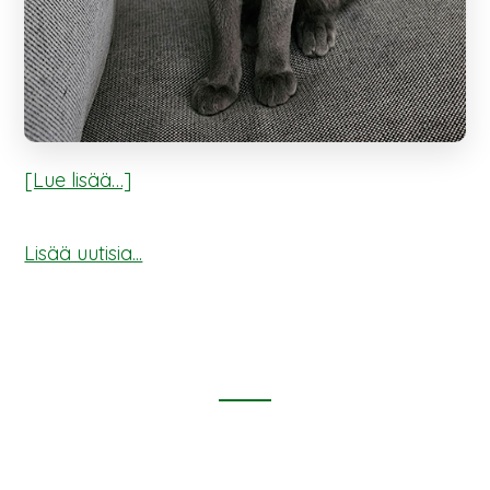
tietoaHeinäkuun
[Lue lisää…]
sininen
on
Lisää uutisia...
Neo