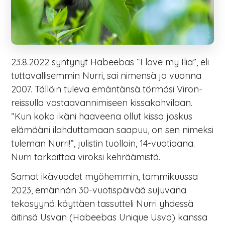
23.8.2022 syntynyt Habeebas “I love my Ilia”, eli
tuttavallisemmin Nurri, sai nimensä jo vuonna
2007. Tällöin tuleva emäntänsä törmäsi Viron-
reissulla vastaavannimiseen kissakahvilaan.
“Kun koko ikäni haaveena ollut kissa joskus
elämääni ilahduttamaan saapuu, on sen nimeksi
tuleman Nurri!”, julistin tuolloin, 14-vuotiaana.
Nurri tarkoittaa viroksi kehräämistä.
Samat ikävuodet myöhemmin, tammikuussa
2023, emännän 30-vuotispäivää sujuvana
tekosyynä käyttäen tassutteli Nurri yhdessä
äitinsä Usvan (Habeebas Unique Usva) kanssa