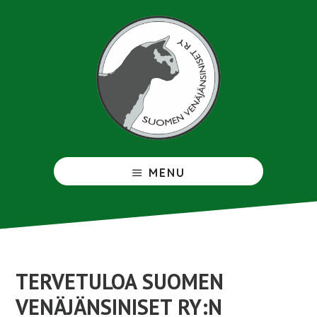
Hyppää
pääsisältöön
Venäjänsininen
MENU
TERVETULOA SUOMEN
VENÄJÄNSINISET RY:N