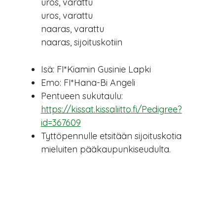
uros, varattu
uros, varattu
naaras, varattu
naaras, sijoituskotiin
Isä:
FI*Kiamin Gusinie Lapki
Emo:
FI*Hana-Bi Angeli
Pentueen sukutaulu:
https://kissat.kissaliitto.fi/Pedigree?
id=367609
Tyttöpennulle etsitään sijoituskotia
mieluiten pääkaupunkiseudulta.