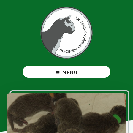
Hyppää
pääsisältöön
Venäjänsininen
MENU