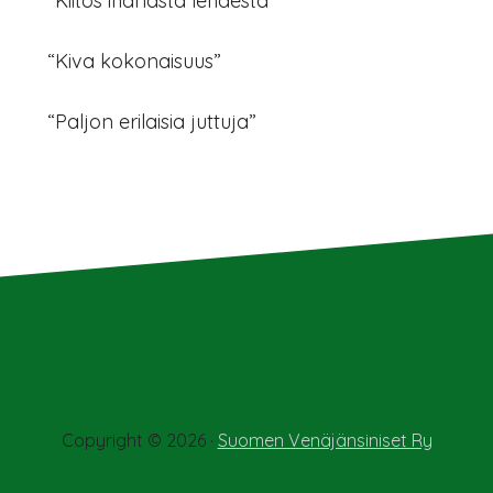
“Kiitos ihanasta lehdestä”
“Kiva kokonaisuus”
“Paljon erilaisia juttuja”
Copyright © 2026 ·
Suomen Venäjänsiniset Ry