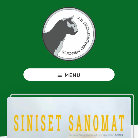
Hyppää
pääsisältöön
Venäjänsininen
MENU