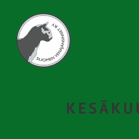
Hyppää
pääsisältöön
Venäjänsininen
KESÄKU