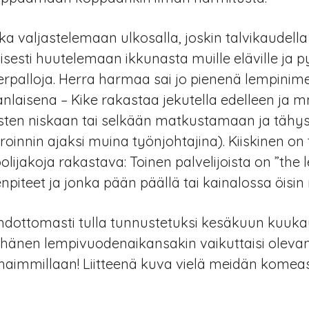
ka valjastelemaan ulkosalla, joskin talvikaudell
isesti huutelemaan ikkunasta muille eläville ja
itterpalloja. Herra harmaa sai jo pienenä lempini
nlaisena – Kike rakastaa jekutella edelleen ja m
ten niskaan tai selkään matkustamaan ja tähy
innin ajaksi muina työnjohtajina). Kiiskinen on 
oolijakoja rakastava: Toinen palvelijoista on ”the l
piteet ja jonka pään päällä tai kainalossa öisin
ehdottomasti tulla tunnustetuksi kesäkuun kuuk
 hänen lempivuodenaikansakin vaikuttaisi olevan 
arhaimmillaan! Liitteenä kuva vielä meidän komea