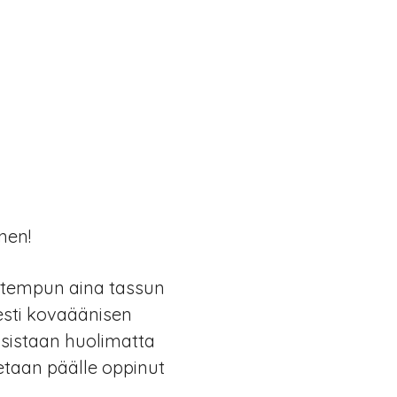
nen!
n tempun aina tassun
sesti kovaäänisen
ksistaan huolimatta
etaan päälle oppinut