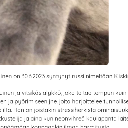
nen on 30.6.2023 syntynyt russi nimeltään Kiiski
uinen ja vitsikäs älykkö, joka taitaa tempun kui
n ja pyörimiseen jne. joita harjoittelee tunnolli
ilta. Hän on joistakin stressiherkistä ominaisuu
kustelija ja aina kun neonvihreä kaulapanta lait
yppäämään koppaankin ilman harmitusta.