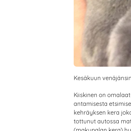
Kesäkuun venäjänsini
Kiiskinen on omalaat
antamisesta etsimisee
kehräyksen kera joka 
tottunut autossa mat
(makupalan kera) h