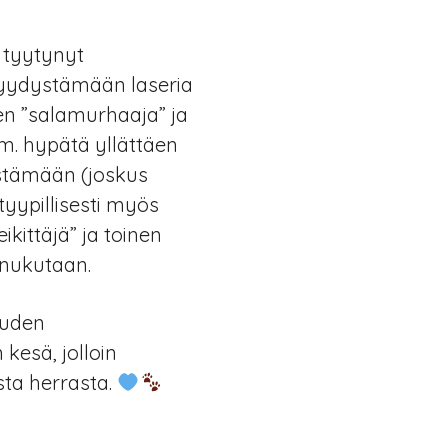
a tyytynyt
 pyydystämään laseria
men ”salamurhaaja” ja
m. hypätä yllättäen
stämään (joskus
tyypillisesti myös
eikittäjä” ja toinen
 nukutaan.
auden
kesä, jolloin
sta herrasta.