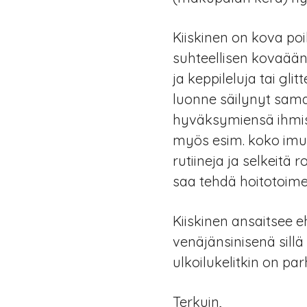
Kiiskinen on kova poi
suhteellisen kovaään
ja keppileluja tai gl
luonne säilynyt sama
hyväksymiensä ihmis
myös esim. koko imuro
rutiineja ja selkeitä r
saa tehdä hoitotoimen
Kiiskinen ansaitsee 
venäjänsinisenä sillä
ulkoilukelitkin on p
Terkuin,