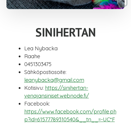
SINIHERTAN
Lea Nybacka
Raahe
0451303475
Sähköpostiosoite:
leanybacka@gmail.com
Kotisivu:
https://sinihertan-
venajansiniset.webnode.fi/
Facebook:
https://www.facebook.com/profile.ph
p?id=61577789310540&__tn__=-UC*F