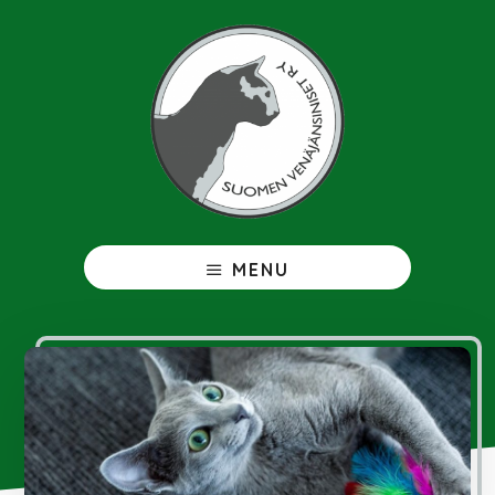
Hyppää
pääsisältöön
Venäjänsininen
MENU