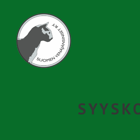
Hyppää
pääsisältöön
Venäjänsininen
SYYSK