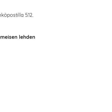
öpostilla 5.12.
iimeisen lehden