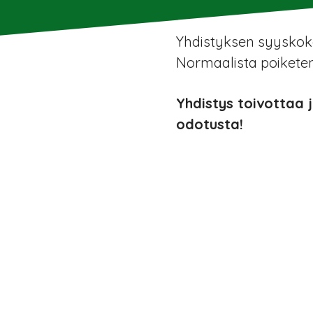
Yhdistyksen syyskoko
Normaalista poiketen
Yhdistys toivottaa 
odotusta!