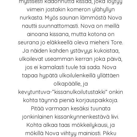
mystisesti kadonnutta kissaa, joka löytyy
viimein jostakin komeron ylähyllyn
nurkasta. Myös saunan lämmöstä Nova
nauttii suunnattomasti. Nova on meillä
ainoana kissana, mutta kotona on
seurana jo eläkkeellä oleva mieheni Tore.
Ja näiden kahden ystävyys kukoistaa,
ulkoilevat useamman kerran joka päivä,
jos ei kamalasti tuule tai sada. Nova
tapaa hypätä ulkoilulenkeillä yllättäen
olkapäälle, ja
kevytuntuva-”kissanulkoilutustakki” onkin
kohta täynnä pieniä korjauspaikkoja.
Pitää varmaan kesäksi tuunata
jonkinlainen kissankynnenkestävä liivi.
Kohta alkaa taas mökkeilykausi, ja
mökillä Nova viihtyy mainiosti. Pikku