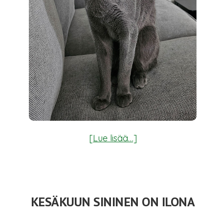
tietoaHeinäkuun
[Lue lisää…]
sininen
on
Neo
KESÄKUUN SININEN ON ILONA