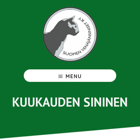
Hyppää
pääsisältöön
Venäjänsininen
MENU
KUUKAUDEN SININEN