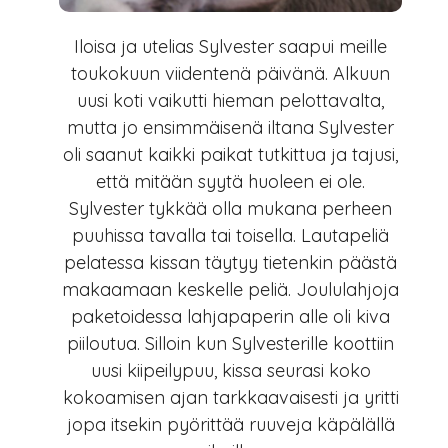
Iloisa ja utelias Sylvester saapui meille
toukokuun viidentenä päivänä. Alkuun
uusi koti vaikutti hieman pelottavalta,
mutta jo ensimmäisenä iltana Sylvester
oli saanut kaikki paikat tutkittua ja tajusi,
että mitään syytä huoleen ei ole.
Sylvester tykkää olla mukana perheen
puuhissa tavalla tai toisella. Lautapeliä
pelatessa kissan täytyy tietenkin päästä
makaamaan keskelle peliä. Joululahjoja
paketoidessa lahjapaperin alle oli kiva
piiloutua. Silloin kun Sylvesterille koottiin
uusi kiipeilypuu, kissa seurasi koko
kokoamisen ajan tarkkaavaisesti ja yritti
jopa itsekin pyörittää ruuveja käpälällä