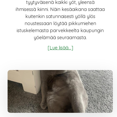
tyytyväisenä kaikki yöt, yleensä
ihmisessä kiinni. Näin kesäaikana saattaa
kuitenkin satunnaisesti yöllä ylös
noustessaan löytää pikkumiehen
istuskelemasta parvekkeelta kaupungin
yöelämää seuraamasta.
tietoaElokuun
[Lue lisää…]
sininen:
Savu