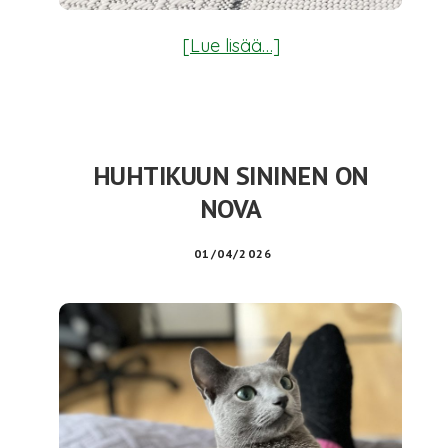
tietoaKesäkuun
[Lue lisää…]
sininen
on
Ilona
HUHTIKUUN SININEN ON
NOVA
01/04/2026