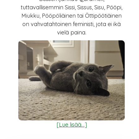
tuttavallisemmin Sissi, Sissus, Sisu, Pööpi,
Miukku, Pööpöliäinen tai Öttipöötiäinen
on vahvatahtoinen feministi, jota ei ikä
vielä paina.
t
[Lue lisää…]
i