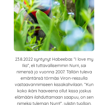
23.8.2022 syntynyt Habeebas “I love my
Ilia”, eli tuttavallisemmin Nurri, sai
nimensä jo vuonna 2007. Tällöin tuleva
emäntänsä törmäsi Viron-reissulla
vastaavannimiseen kissakahvilaan. “Kun
koko ikäni haaveena ollut kissa joskus
elämääni ilahduttamaan saapuu, on sen
nimeksi tuleman Nurri!”, julistin tuolloin,