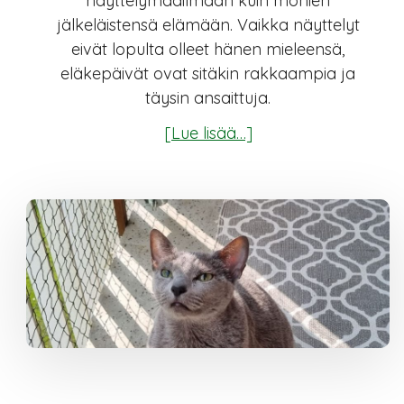
näyttelymaailmaan kuin monien
jälkeläistensä elämään. Vaikka näyttelyt
eivät lopulta olleet hänen mieleensä,
eläkepäivät ovat sitäkin rakkaampia ja
täysin ansaittuja.
tietoaJoulukuun
[Lue lisää…]
sininen
on
Katzenhof
Urho