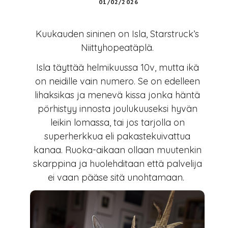
01/02/2026
i
n
Kuukauden sininen on Isla, Starstruck’s
e
Niittyhopeatäplä.
n
o
Isla täyttää helmikuussa 10v, mutta ikä
n
on neidille vain numero. Se on edelleen
S
lihaksikas ja menevä kissa jonka häntä
i
pörhistyy innosta joulukuuseksi hyvän
s
leikin lomassa, tai jos tarjolla on
s
superherkkua eli pakastekuivattua
i
kanaa. Ruoka-aikaan ollaan muutenkin
skarppina ja huolehditaan että palvelija
ei vaan pääse sitä unohtamaan.