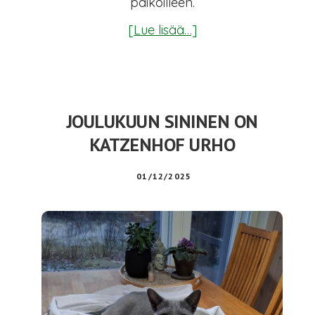
paikoilleen.
tietoaTammikuun
[Lue lisää…]
sininen
on
Sylvester
JOULUKUUN SININEN ON
KATZENHOF URHO
01/12/2025