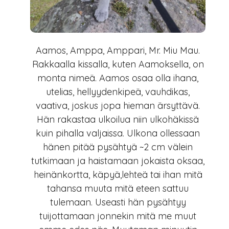
Aamos, Amppa, Amppari, Mr. Miu Mau.
Rakkaalla kissalla, kuten Aamoksella, on
monta nimeä. Aamos osaa olla ihana,
utelias, hellyydenkipeä, vauhdikas,
vaativa, joskus jopa hieman ärsyttävä.
Hän rakastaa ulkoilua niin ulkohäkissä
kuin pihalla valjaissa. Ulkona ollessaan
hänen pitää pysähtyä ~2 cm välein
tutkimaan ja haistamaan jokaista oksaa,
heinänkortta, käpyä,lehteä tai ihan mitä
tahansa muuta mitä eteen sattuu
tulemaan. Useasti hän pysähtyy
tuijottamaan jonnekin mitä me muut