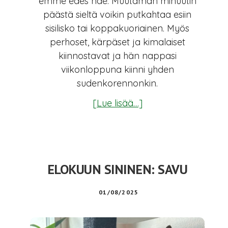
emme edes näe. Muutaman minuutin
päästä sieltä voikin putkahtaa esiin
sisilisko tai koppakuoriainen. Myös
perhoset, kärpäset ja kimalaiset
kiinnostavat ja hän nappasi
viikonloppuna kiinni yhden
sudenkorennonkin.
tietoaSYYSKUUN
[Lue lisää…]
SININEN:
AAMOS
ELOKUUN SININEN: SAVU
01/08/2025