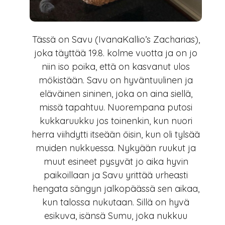
Tässä on Savu (IvanaKallio’s Zacharias),
joka täyttää 19.8. kolme vuotta ja on jo
niin iso poika, että on kasvanut ulos
mökistään. Savu on hyväntuulinen ja
eläväinen sininen, joka on aina siellä,
missä tapahtuu. Nuorempana putosi
kukkaruukku jos toinenkin, kun nuori
herra viihdytti itseään öisin, kun oli tylsää
muiden nukkuessa. Nykyään ruukut ja
muut esineet pysyvät jo aika hyvin
paikoillaan ja Savu yrittää urheasti
hengata sängyn jalkopäässä sen aikaa,
kun talossa nukutaan. Sillä on hyvä
esikuva, isänsä Sumu, joka nukkuu