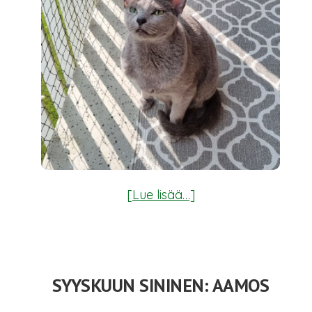
tietoaMarraskuun
[Lue lisää…]
sininen
on
Luna
SYYSKUUN SININEN: AAMOS